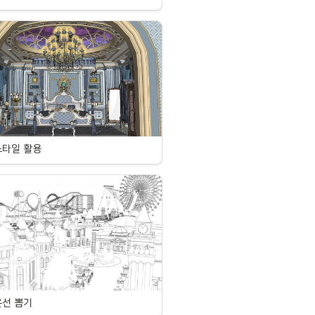
스타일 활용
은선 뽑기