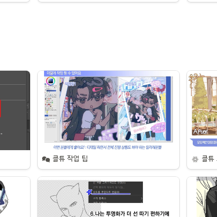
클튜 작업 팁
클튜 