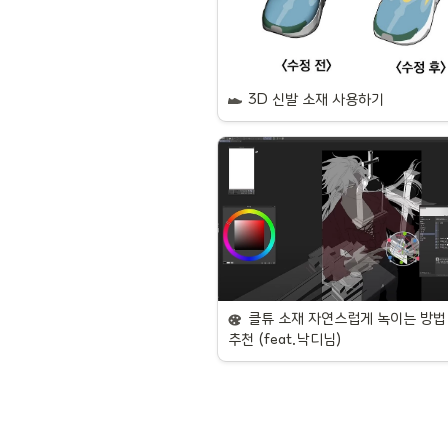
3D 신발 소재 사용하기
클튜 소재 자연스럽게 녹이는 방법 
추천 (feat.낙디님)